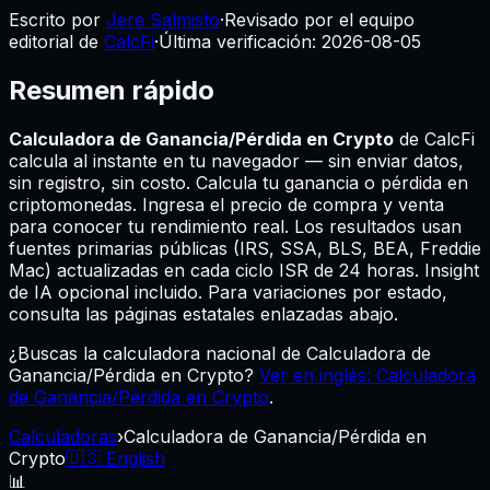
Escrito por
Jere Salmisto
·
Revisado por el equipo
editorial de
CalcFi
·
Última verificación:
2026-08-05
Resumen rápido
Calculadora de Ganancia/Pérdida en Crypto
de CalcFi
calcula al instante en tu navegador — sin enviar datos,
sin registro, sin costo.
Calcula tu ganancia o pérdida en
criptomonedas. Ingresa el precio de compra y venta
para conocer tu rendimiento real.
Los resultados usan
fuentes primarias públicas (IRS, SSA, BLS, BEA, Freddie
Mac) actualizadas en cada ciclo ISR de 24 horas. Insight
de IA opcional incluido. Para variaciones por estado,
consulta las páginas estatales enlazadas abajo.
¿Buscas la calculadora nacional de Calculadora de
Ganancia/Pérdida en Crypto?
Ver en inglés: Calculadora
de Ganancia/Pérdida en Crypto
.
Calculadoras
›
Calculadora de Ganancia/Pérdida en
Crypto
🇺🇸 English
📊