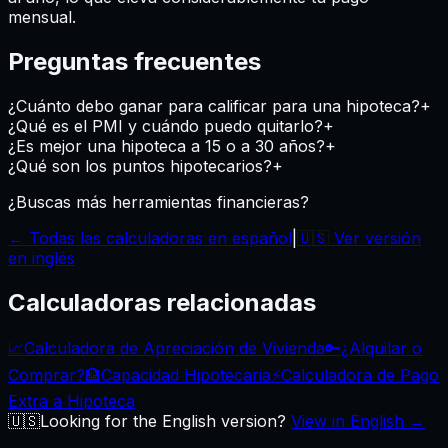
mensual.
Preguntas frecuentes
¿Cuánto debo ganar para calificar para una hipoteca?
+
¿Qué es el PMI y cuándo puedo quitarlo?
+
¿Es mejor una hipoteca a 15 o a 30 años?
+
¿Qué son los puntos hipotecarios?
+
¿Buscas más herramientas financieras?
← Todas las calculadoras en español
|
🇺🇸 Ver versión
en inglés
Calculadoras relacionadas
📈
Calculadora de Apreciación de Vivienda
🔑
¿Alquilar o
Comprar?
🏦
Capacidad Hipotecaria
⚡
Calculadora de Pago
Extra a Hipoteca
🇺🇸
Looking for the English version?
View in English →