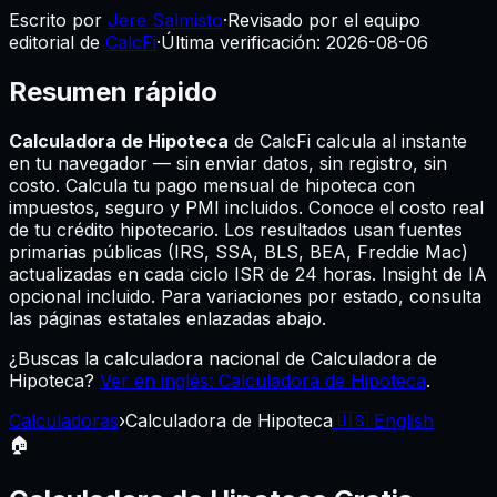
Escrito por
Jere Salmisto
·
Revisado por el equipo
editorial de
CalcFi
·
Última verificación:
2026-08-06
Resumen rápido
Calculadora de Hipoteca
de CalcFi calcula al instante
en tu navegador — sin enviar datos, sin registro, sin
costo.
Calcula tu pago mensual de hipoteca con
impuestos, seguro y PMI incluidos. Conoce el costo real
de tu crédito hipotecario.
Los resultados usan fuentes
primarias públicas (IRS, SSA, BLS, BEA, Freddie Mac)
actualizadas en cada ciclo ISR de 24 horas. Insight de IA
opcional incluido. Para variaciones por estado, consulta
las páginas estatales enlazadas abajo.
¿Buscas la calculadora nacional de Calculadora de
Hipoteca?
Ver en inglés: Calculadora de Hipoteca
.
Calculadoras
›
Calculadora de Hipoteca
🇺🇸 English
🏠