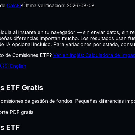
 de
CalcFi
·
Última verificación:
2026-08-08
lcula al instante en tu navegador — sin enviar datos, sin reg
queñas diferencias importan mucho.
Los resultados usan fue
e IA opcional incluido. Para variaciones por estado, consul
cto de Comisiones ETF?
Ver en inglés: Calculadora de Impa
🇺🇸 English
es ETF
Gratis
s comisiones de gestión de fondos. Pequeñas diferencias im
rte PDF gratis
es ETF