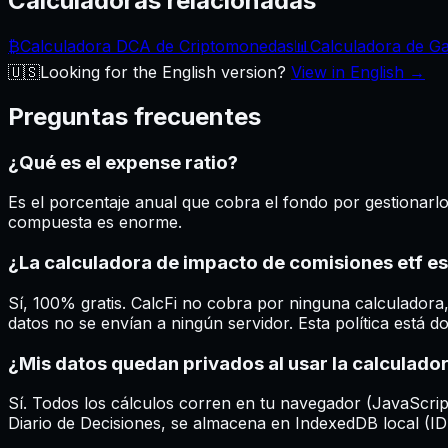
Calculadoras relacionadas
₿
Calculadora DCA de Criptomonedas
📊
Calculadora de G
🇺🇸
Looking for the English version?
View in English →
Preguntas frecuentes
¿Qué es el expense ratio?
Es el porcentaje anual que cobra el fondo por gestionar
compuesta es enorme.
¿La calculadora de impacto de comisiones etf es
Sí, 100% gratis. CalcFi no cobra por ninguna calculadora
datos no se envían a ningún servidor. Esta política está 
¿Mis datos quedan privados al usar la calculado
Sí. Todos los cálculos corren en tu navegador (JavaScript 
Diario de Decisiones, se almacena en IndexedDB local (IDB