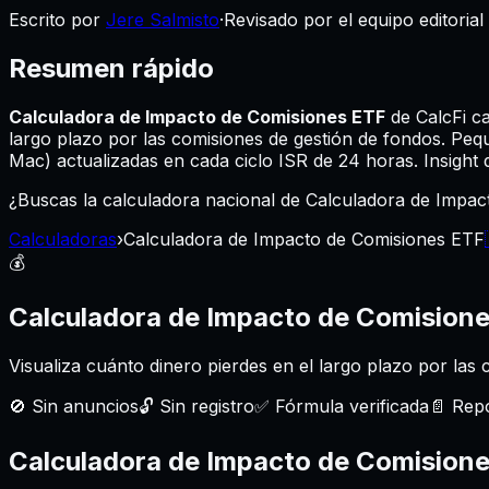
Escrito por
Jere Salmisto
·
Revisado por el equipo editorial
Resumen rápido
Calculadora de Impacto de Comisiones ETF
de CalcFi ca
largo plazo por las comisiones de gestión de fondos. Pe
Mac) actualizadas en cada ciclo ISR de 24 horas. Insight d
¿Buscas la calculadora nacional de Calculadora de Impa
Calculadoras
›
Calculadora de Impacto de Comisiones ETF
💰
Calculadora de Impacto de Comision
Visualiza cuánto dinero pierdes en el largo plazo por la
🚫
Sin anuncios
🔓
Sin registro
✅
Fórmula verificada
📄
Repo
Calculadora de Impacto de Comision