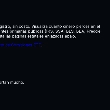
istro, sin costo.
Visualiza cuánto dinero pierdes en el
ntes primarias públicas (IRS, SSA, BLS, BEA, Freddie
ta las páginas estatales enlazadas abajo.
cto de Comisiones ETF
.
portan mucho.