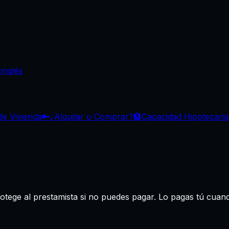
inglés
de Vivienda
🔑
¿Alquilar o Comprar?
🏦
Capacidad Hipotecaria
otege al prestamista si no puedes pagar. Lo pagas tú cuan