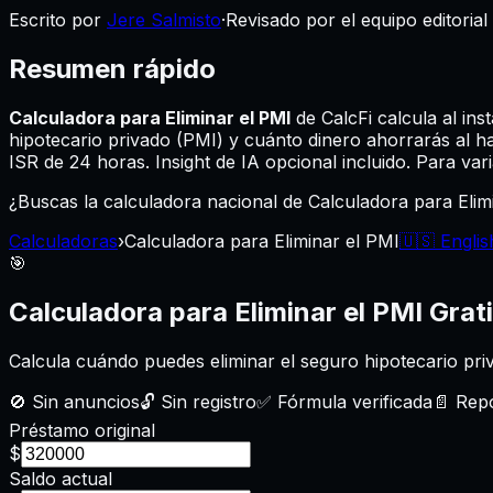
Escrito por
Jere Salmisto
·
Revisado por el equipo editorial
Resumen rápido
Calculadora para Eliminar el PMI
de CalcFi calcula al ins
hipotecario privado (PMI) y cuánto dinero ahorrarás al ha
ISR de 24 horas. Insight de IA opcional incluido. Para var
¿Buscas la calculadora nacional de Calculadora para Elim
Calculadoras
›
Calculadora para Eliminar el PMI
🇺🇸 Englis
🎯
Calculadora para Eliminar el PMI
Grat
Calcula cuándo puedes eliminar el seguro hipotecario pri
🚫
Sin anuncios
🔓
Sin registro
✅
Fórmula verificada
📄
Repo
Préstamo original
$
Saldo actual