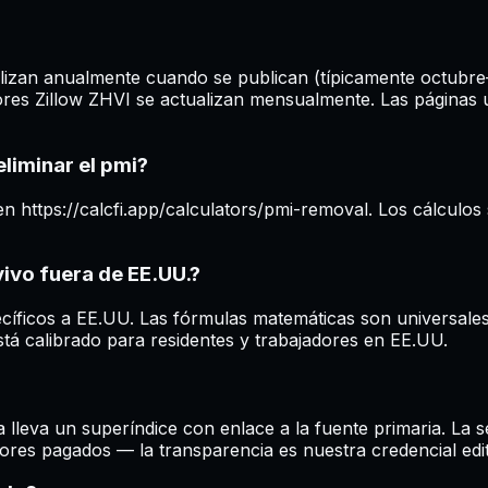
izan anualmente cuando se publican (típicamente octubre–n
s Zillow ZHVI se actualizan mensualmente. Las páginas us
eliminar el pmi?
n https://calcfi.app/calculators/pmi-removal. Los cálculos 
vivo fuera de EE.UU.?
pecíficos a EE.UU. Las fórmulas matemáticas son universal
está calibrado para residentes y trabajadores en EE.UU.
 lleva un superíndice con enlace a la fuente primaria. La
res pagados — la transparencia es nuestra credencial edit